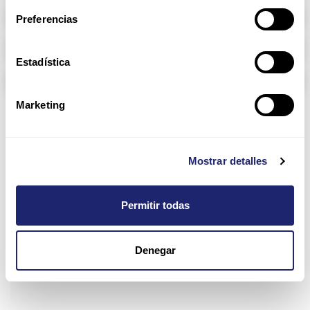
Memoria RAM
Preferencias
Arpers Transceivers
Estadística
Componentes
Marketing
1400 Series
Mostrar detalles
Oferta
Configurar
Permitir todas
Denegar