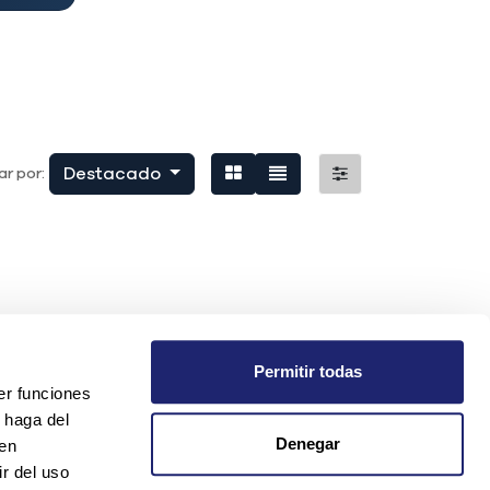
Destacado
r por:
Permitir todas
er funciones
 haga del
Denegar
den
r del uso