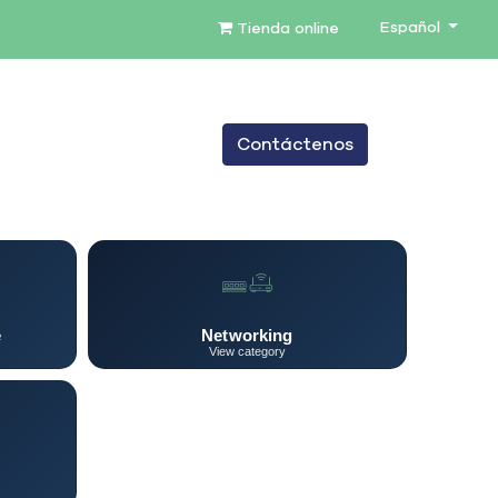
Español
Tienda online
0
Contáctenos
TENIMIENTO
SERVICIOS
BLOG
e
Networking
View category