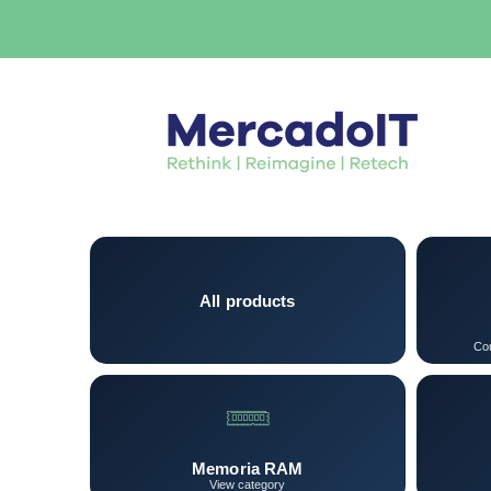
All products
Con
Memoria RAM
View category