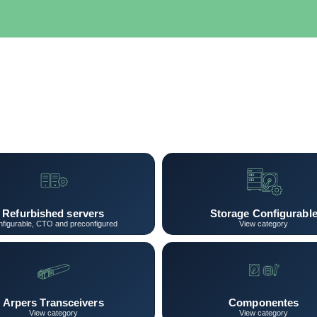
SERVIDORES
NETWORKING
ALMACENAMIENTO
MAN
Refurbished servers
Storage Configurabl
figurable, CTO and preconfigured
View category
Arpers Transceivers
Componentes
View category
View category