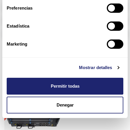
Memoria RAM
Preferencias
Arpers Transceivers
Estadística
Componentes
Marketing
MX104 Universal
Routing Platform
Mostrar detalles
Permitir todas
Oferta
Configurar
Denegar