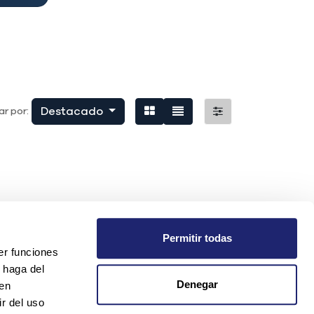
Destacado
r por:
Permitir todas
er funciones
 haga del
Denegar
den
r del uso