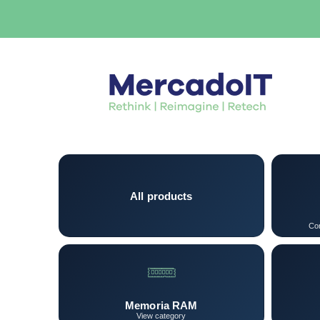
All products
Con
Memoria RAM
View category