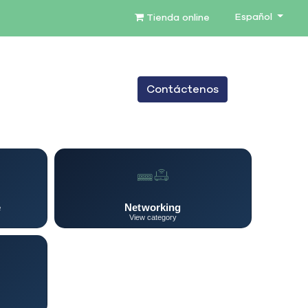
Español
Tienda online
0
Contáctenos
TENIMIENTO
SERVICIOS
BLOG
e
Networking
View category