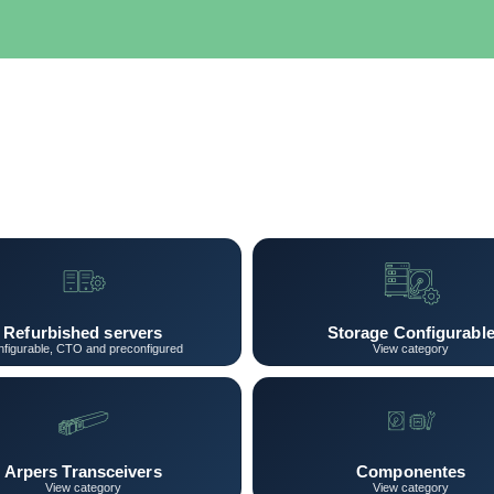
SERVIDORES
NETWORKING
ALMACENAMIENTO
MAN
Refurbished servers
Storage Configurabl
figurable, CTO and preconfigured
View category
Arpers Transceivers
Componentes
View category
View category