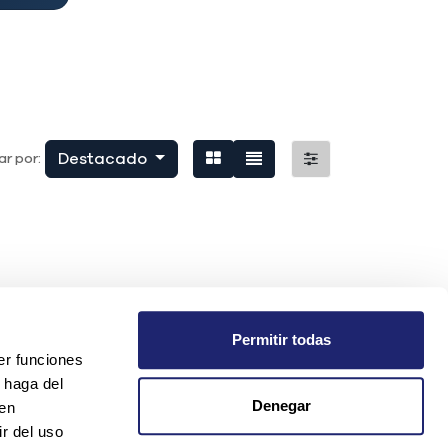
Destacado
r por:
Permitir todas
er funciones
 haga del
Denegar
den
r del uso