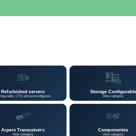
SERVIDORES
NETWORKING
ALMACENAMIENTO
MAN
Refurbished servers
Storage Configurabl
figurable, CTO and preconfigured
View category
Arpers Transceivers
Componentes
View category
View category