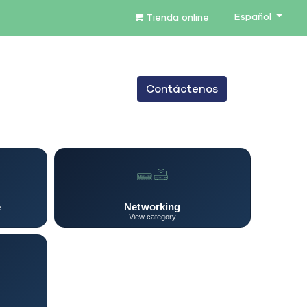
Español
Tienda online
0
Contáctenos
TENIMIENTO
SERVICIOS
BLOG
e
Networking
View category