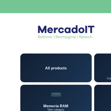
All products
Con
Memoria RAM
View category