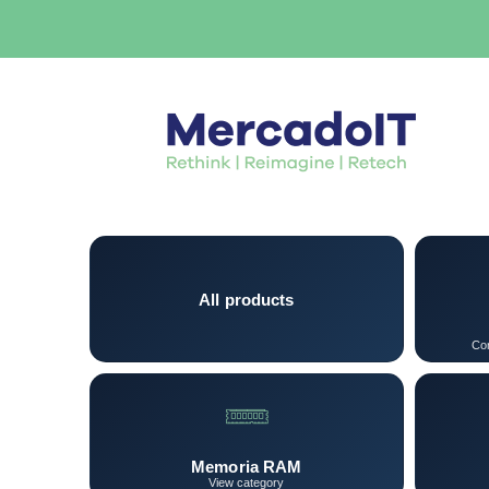
All products
Con
Memoria RAM
View category