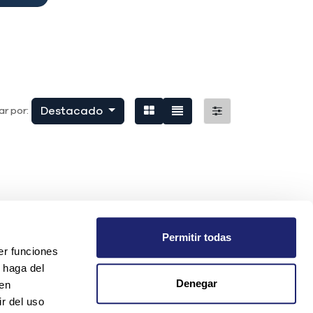
Destacado
r por:
Permitir todas
er funciones
 haga del
Denegar
den
r del uso