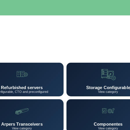
SERVIDORES
NETWORKING
ALMACENAMIENTO
MAN
Refurbished servers
Storage Configurabl
figurable, CTO and preconfigured
View category
Arpers Transceivers
Componentes
View category
View category