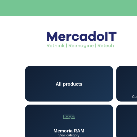
All products
Con
Memoria RAM
View category