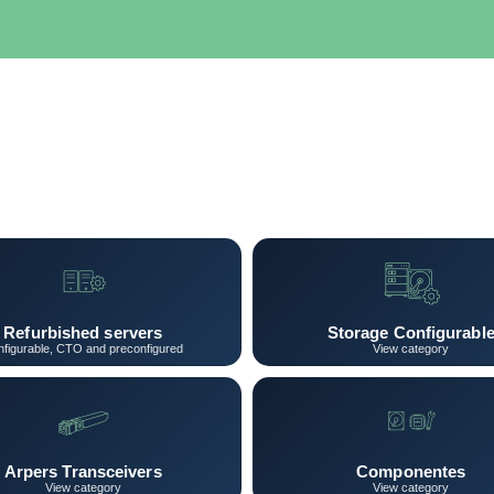
SERVIDORES
NETWORKING
ALMACENAMIENTO
MAN
Refurbished servers
Storage Configurabl
figurable, CTO and preconfigured
View category
Arpers Transceivers
Componentes
View category
View category