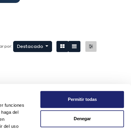
Destacado
r por:
Permitir todas
er funciones
 haga del
Denegar
den
r del uso