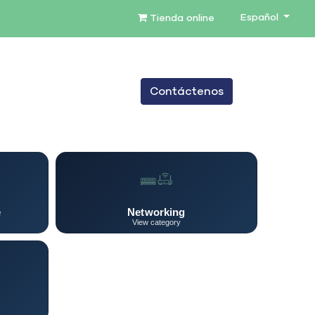
Español
Tienda online
0
Contáctenos
TENIMIENTO
SERVICIOS
BLOG
e
Networking
View category